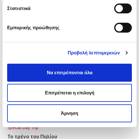
γ
ή
Στατιστικά
σ
Front Blog Posts
υ
Εμπορικής προώθησης
γ
κ
α
Προβολή λεπτομερειών
τ
ά
θ
Να επιτρέπονται όλα
ε
σ
η
Επιτρέπεται η επιλογή
ς
Άρνηση
Special Day Trip
Το τρένο του Πηλίου