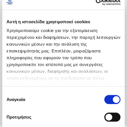
Κάρτες
Αυτή η ιστοσελίδα χρησιμοποιεί cookies
Μεταφορά Αποσκευών
Χρησιμοποιούμε cookie για την εξατομίκευση
Συχνές Ερωτήσεις
περιεχομένου και διαφημίσεων, την παροχή λειτουργιών
κοινωνικών μέσων και την ανάλυση της
Ακύρωση & Αλλαγή Εισιτηρίου
επισκεψιμότητάς μας. Επιπλέον, μοιραζόμαστε
πληροφορίες που αφορούν τον τρόπο που
Εξυπηρέτηση AMEA
χρησιμοποιείτε τον ιστότοπό μας με συνεργάτες
κοινωνικών μέσων, διαφήμισης και αναλύσεων, οι
Αποζημιώσεις
οποίοι ενδεχομένως να τις συνδυάσουν με άλλες
πληροφορίες που τους έχετε παραχωρήσει ή τις οποίες
Μεταφορά Κατοικιδίων
έχουν συλλέξει σε σχέση με την από μέρους σας χρήση
Ε
των υπηρεσιών τους.
Βασικοί Όροι Μεταφοράς
Αναγκαία
π
ι
Πρόστιμα
λ
Προτιμήσεις
ο