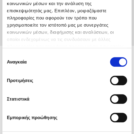
κοινωνικών μέσων και την ανάλυση της
Μεταφορά Κατοικιδίων
επισκεψιμότητάς μας. Επιπλέον, μοιραζόμαστε
πληροφορίες που αφορούν τον τρόπο που
Βασικοί Όροι Μεταφοράς
χρησιμοποιείτε τον ιστότοπό μας με συνεργάτες
Πρόστιμα
κοινωνικών μέσων, διαφήμισης και αναλύσεων, οι
οποίοι ενδεχομένως να τις συνδυάσουν με άλλες
πληροφορίες που τους έχετε παραχωρήσει ή τις οποίες
έχουν συλλέξει σε σχέση με την από μέρους σας χρήση
Ε
των υπηρεσιών τους.
Αναγκαία
π
Front Blog Posts
ι
λ
Προτιμήσεις
ο
γ
ή
Στατιστικά
σ
υ
Εμπορικής προώθησης
γ
κ