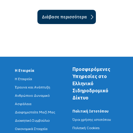
Διάβασε περισσότερα
Προσφερόμενες
Η Εταιρεία
F
Υπηρεσίες στο
Η Εταιρεία
Ελληνικό
o
Έρευνα και Ανάπτυξη
Σιδηροδρομικό
o
Ανθρώπινο Δυναμικό
Δίκτυο
Ασφάλεια
t
Πολιτική Ιστοτόπου
Διαφημιστείτε Μαζί Μας
e
Όροι χρήσης ιστοτόπου
Διοικητικό Συμβούλιο
r
Πολιτική Cookies
Οικονομικά Στοιχεία