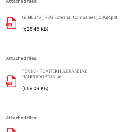
Attached files:
i
n
GEN0042_REG External Companies_08GR.pdf
m
(628.45 KB)
e
n
u
Attached files:
ΓΕΝΙΚΗ ΠΟΛΙΤΙΚΗ ΑΣΦΑΛΕΙΑΣ
ΠΛΗΡΟΦΟΡΙΩΝ.pdf
(668.08 KB)
Attached files: