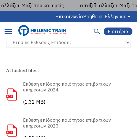
λλάζει. Μαζί του και εμείς.
Το ταξίδι αλλάζει. Μαζί του 
Ετήσιες Εκθέσεις Επίδοσης
Επικοινωνία
Βοήθεια
Ελληνικά
Εισιτήρια
Α
P
ν
α
r
ζ
ή
i
τ
η
Attached files:
m
σ
η
Έκθεση επίδοσης ποιότητας επιβατικών
a
υπηρεσιών 2024
r
(1.32 MB)
y
m
Έκθεση επίδοσης ποιότητας επιβατικών
υπηρεσιών 2023
a