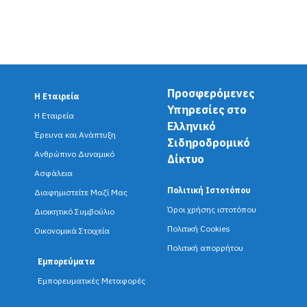
Προσφερόμενες
Η Εταιρεία
F
Υπηρεσίες στο
Η Εταιρεία
Ελληνικό
o
Έρευνα και Ανάπτυξη
Σιδηροδρομικό
o
Ανθρώπινο Δυναμικό
Δίκτυο
Ασφάλεια
t
Πολιτική Ιστοτόπου
Διαφημιστείτε Μαζί Μας
e
Όροι χρήσης ιστοτόπου
Διοικητικό Συμβούλιο
r
Πολιτική Cookies
Οικονομικά Στοιχεία
Πολιτική απορρήτου
m
Εμπορεύματα
e
Εμπορευματικές Μεταφορές