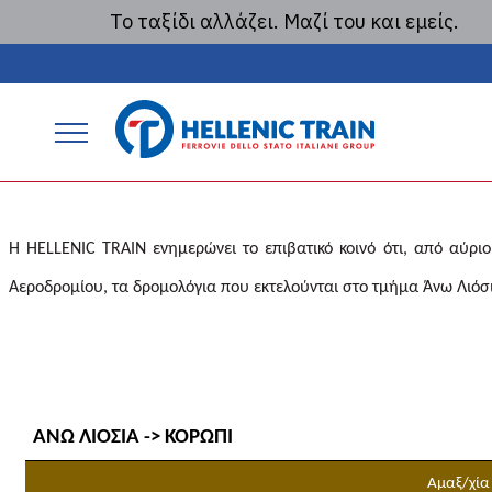
Το ταξίδι αλλάζει. Μαζί του και εμείς.
ΑΝΑΚΟΙΝΩΣΗ 12/
ΛΙΟΣΙΑ – Κ
P
r
i
Η
HELLENIC
TRAIN
ενημερώνει το επιβατικό κοινό ότι, από αύρ
m
Αεροδρομίου, τα δρομολόγια που εκτελούνται στο τμήμα Άνω Λιόσ
a
r
y
m
ΑΝΩ ΛΙΟΣΙΑ -> ΚΟΡΩΠΙ
a
Αμαξ/χία