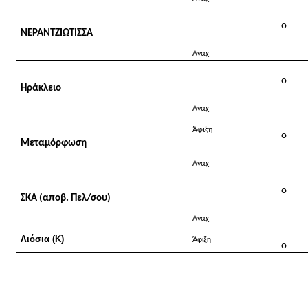
o
ΝΕΡΑNΤΖΙΩΤΙΣΣΑ
Αναχ
o
Ηράκλειο
Αναχ
Άφιξη
o
Μεταμόρφωση
Αναχ
o
ΣΚΑ (αποβ. Πελ/σου)
Αναχ
Λιόσια (Κ)
Άφιξη
o