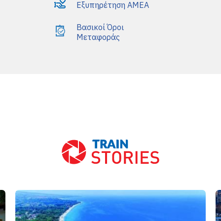
Εξυπηρέτηση AMEA
Βασικοί Όροι
Μεταφοράς
Front Blog Posts