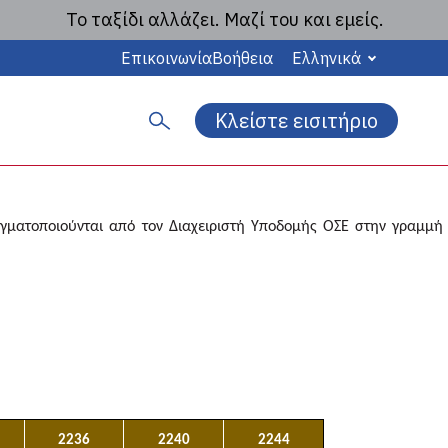
Το ταξίδι αλλάζει. Μαζί του και εμείς.
Επικοινωνία
Βοήθεια
Ελληνικά
ΔΡΟΜΟΛΟΓΙΩΝ ΑΝΩ
Κλείστε εισιτήριο
 13/02/2023
Α
ν
α
ζ
αγματοποιούνται από τον
Διαχειριστή Υποδομής ΟΣΕ στην γραμμή
ή
τ
η
σ
η
2236
2240
2244