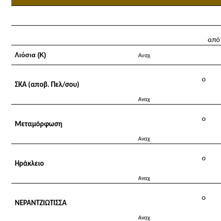
i
n
από
m
Λιόσια (Κ)
Αναχ
e
n
o
ΣΚΑ (αποβ. Πελ/σου)
u
Αναχ
o
Μεταμόρφωση
Αναχ
o
Ηράκλειο
Αναχ
o
ΝΕΡΑNΤΖΙΩΤΙΣΣΑ
Αναχ