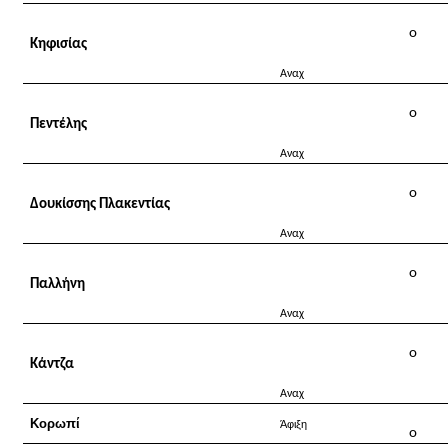
o
Κηφισίας
Αναχ
o
Πεντέλης
Αναχ
o
Δουκίσσης Πλακεντίας
Αναχ
o
Παλλήνη
Αναχ
o
Κάντζα
Αναχ
Κορωπί
Άφιξη
o