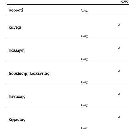
από
Κορωπί
Αναχ
o
Κάντζα
Αναχ
o
Παλλήνη
Αναχ
o
Δουκίσσης Πλακεντίας
Αναχ
o
Πεντέλης
Αναχ
o
Κηφισίας
Αναχ