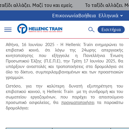
ίδι αλλάζει. Μαζί του και εμείς.
Το ταξίδι αλλάζει. Μαζί
Ανακοινώσεις
ΑΝΑΚΟΙΝΩΣΗ 16/06/2025 - Αναστολές και
Επικοινωνία
Βοήθεια
Ελληνικά
τροποποιήσεις δρομολογίων λόγω 24ωρης
Εισιτήρια
απεργίας
Α
P
ν
α
Αθήνα, 16 Ιουνίου 2025 - Η
Hellenic
Train
ενημερώνει το
r
ζ
επιβατικό κοινό, ότι
λόγω της 24ωρης απεργιακής
ή
κινητοποίησης που εξήγγειλε η Πανελλήνια Ένωση
i
τ
Προσωπικού Έλξης (Π.Ε.Π.Ε), την Τρίτη 17 Ιουνίου 2025, θα
η
υπάρξουν αναστολές και τροποποιήσεις στα δρομολόγια σε
m
σ
όλο το δίκτυο, συμπεριλαμβανομένων και των προαστιακών
η
γραμμών.
a
Ωστόσο, για την καλύτερη δυνατή εξυπηρέτηση του
r
επιβατικού κοινού, η Hellenic Train με τη συνδρομή και του
σωματείου εργαζομένων, που παρέχει το απαιτούμενο
y
προσωπικό ασφαλείας, θα
πραγματοποιήσει
τα παρακάτω
δρομολόγια:
m
a