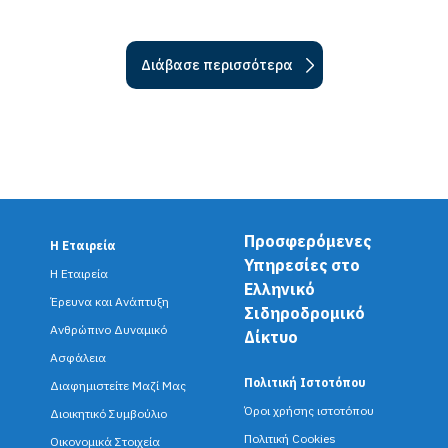
Διάβασε περισσότερα
Προσφερόμενες
Η Εταιρεία
F
Υπηρεσίες στο
Η Εταιρεία
Ελληνικό
o
Έρευνα και Ανάπτυξη
Σιδηροδρομικό
o
Ανθρώπινο Δυναμικό
Δίκτυο
Ασφάλεια
t
Πολιτική Ιστοτόπου
Διαφημιστείτε Μαζί Μας
e
Όροι χρήσης ιστοτόπου
Διοικητικό Συμβούλιο
Πολιτική Cookies
Οικονομικά Στοιχεία