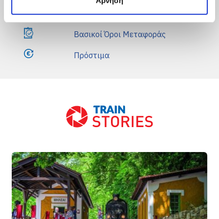
Άρνηση
Μεταφορά Κατοικιδίων
Βασικοί Όροι Μεταφοράς
Πρόστιμα
Front Blog Posts