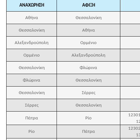
i
ΑΝΑΧΩΡΗΣΗ
ΑΦΙΞΗ
n
Αθήνα
Θεσσαλονίκη
m
Θεσσαλονίκη
Αθήνα
e
Αλεξανδρούπολη
Ορμένιο
n
Ορμένιο
Αλεξανδρούπολη
u
Θεσσαλονίκη
Φλώρινα
Φλώρινα
Θεσσαλονίκη
Θεσσαλονίκη
Σέρρες
Σέρρες
Θεσσαλονίκη
12301
Πάτρα
Ρίο
1
12302
Ρίο
Πάτρα
1