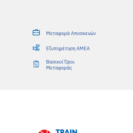
Μεταφορά Αποσκευών
Εξυπηρέτηση AMEA
Βασικοί Όροι
Μεταφοράς
Front Blog Posts