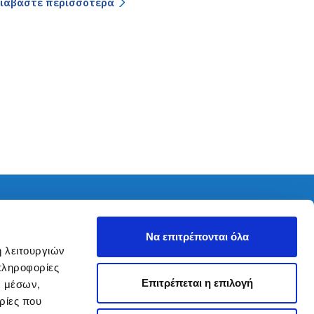
ιαβάστε περισσότερα
ς στο
Πολιτική Ιστοτόπου
Δίκτυο
Να επιτρέπονται όλα
Όροι χρήσης ιστοτόπου
ή λειτουργιών
Πολιτική Cookies
πληροφορίες
Πολιτική απορρήτου
Επιτρέπεται η επιλογή
ν μέσων,
ρίες που