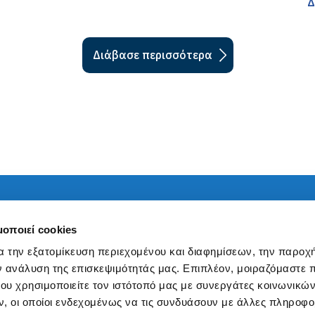
Δ
Διάβασε περισσότερα
ύματα
Προσφερόμενες Υπηρεσίε
μοποιεί cookies
Ελληνικό Σιδηροδρομικό 
τικές Μεταφορές
α την εξατομίκευση περιεχομένου και διαφημίσεων, την παροχ
ν ανάλυση της επισκεψιμότητάς μας. Επιπλέον, μοιραζόμαστε 
ου χρησιμοποιείτε τον ιστότοπό μας με συνεργάτες κοινωνικώ
, οι οποίοι ενδεχομένως να τις συνδυάσουν με άλλες πληροφο