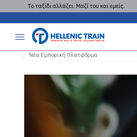
Το ταξίδι αλλάζει. Μαζί του και εμείς.
Νέα Πλατφόρμα Εισ
P
r
i
m
a
r
y
m
a