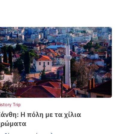
istory Trip
άνθη: Η πόλη µε τα χίλια
χρώµατα