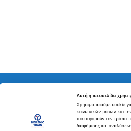
Η Εταιρεία
Εμπορε
F
Αυτή η ιστοσελίδα χρησι
Η Εταιρεία
Εμπορευμα
o
Χρησιμοποιούμε cookie γι
Έρευνα και Ανάπτυξη
κοινωνικών μέσων και τη
o
Ανθρώπινο Δυναμικό
που αφορούν τον τρόπο π
t
διαφήμισης και αναλύσεων
Ασφάλεια