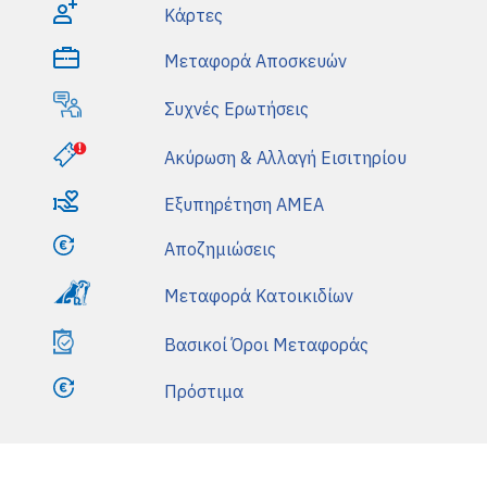
π
Κάρτες
ο
δ
Μεταφορά Αποσκευών
έ
χ
Συχνές Ερωτήσεις
ο
μ
α
Ακύρωση & Αλλαγή Εισιτηρίου
ι
τ
Εξυπηρέτηση AMEA
η
ν
Αποζημιώσεις
Μεταφορά Κατοικιδίων
Βασικοί Όροι Μεταφοράς
Πρόστιμα