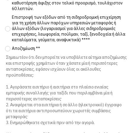
καθυστέρηση άφιξης στον τελικό προορισμό, τουλάχιστον
60 λεπτών.
Επιστροφή των εξόδων από τη σιδηροδρομική επιχείρηση
για τη χρήση άλλων παρόχων υπηρεσιών μεταφοράς ή
άλλων εξόδων (λογαριασμοί για άλλες σιδηροδρομικές
επιχειρήσεις, λεωφορεία, πούλμαν, ταξί, ξενοδοχεία ή άλλα
καταλύματα, γεύματα, αναψυκτικά) ****
Αποζημίωση **
Σημειωτέον ότι δεν μπορείτε να υποβάλετε αίτημα αποζημίωσης
και επιστροφής χρημάτων όταν χάσατε μία ή περισσότερες
ανταποκρίσεις, εφόσον ισχύουν όλες οι ακόλουθες
προϋποθέσεις:
1. Αγοράσατε εισιτήριο ή εισιτήρια στο πλαίσιο ενιαίας
εμπορικής συναλλαγής για ταξίδι που περιλαμβάνει μία ή
περισσότερες ανταποκρίσεις·
2. Αναφέρεται στα εισιτήρια ή σε άλλο (ηλεκτρονικό) έγγραφο
ότι τα εισιτήρια αντιπροσωπεύουν χωριστές συμβάσεις
μεταφοράς·
3. Ενημερώθηκατε σχετικά πριν από την αγορά.