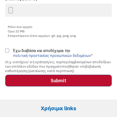
Μόνο ένα αρχείο.
Όριο 32 MB.
Επιτρεπόμενοι τύποι αρχείων: gif, jpg, jpeg, png.
Έ
χ
Έχω διαβάσει και αποδέχομαι την
ω
πολιτική προστασίας προσωπικών δεδομένων
δ
(π.χ. εισιτήριο/-α ή κράτηση/εις, συμπεριλαμβανομένων αποδείξεων
ι
των επιπλέον εξόδων που πραγματοποιήθηκαν· επιβεβαίωση
α
καθυστέρησης/ματαίωσης, κατά περίπτωση)
β
ά
σ
ε
ι
κ
α
Χρήσιμα links
ι
α