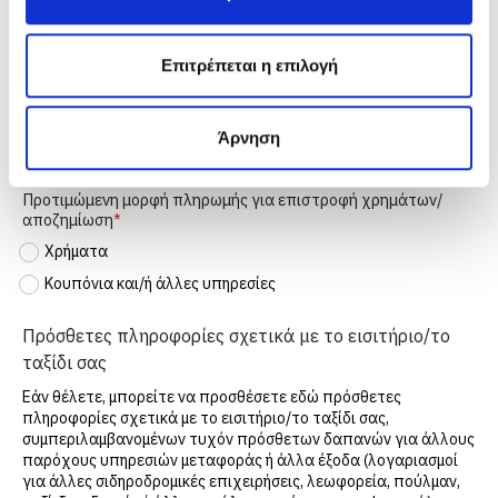
ε
σ
Αριθμός τηλεφώνου
η
Επιτρέπεται η επιλογή
ς
Άρνηση
Στοιχεία πληρωμής
Προτιμώμενη μορφή πληρωμής για επιστροφή χρημάτων/
αποζημίωση
Χρήματα
Κουπόνια και/ή άλλες υπηρεσίες
Πρόσθετες πληροφορίες σχετικά με το εισιτήριο/το
ταξίδι σας
Εάν θέλετε, μπορείτε να προσθέσετε εδώ πρόσθετες
πληροφορίες σχετικά με το εισιτήριο/το ταξίδι σας,
συμπεριλαμβανομένων τυχόν πρόσθετων δαπανών για άλλους
παρόχους υπηρεσιών μεταφοράς ή άλλα έξοδα (λογαριασμοί
για άλλες σιδηροδρομικές επιχειρήσεις, λεωφορεία, πούλμαν,