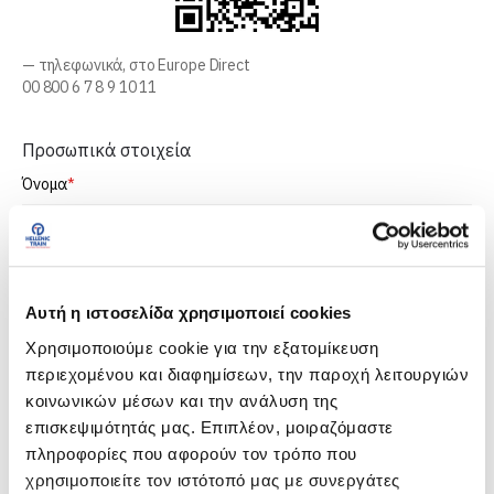
— τηλεφωνικά, στο Europe Direct
00 800 6 7 8 9 10 11
Προσωπικά στοιχεία
Όνομα
Επίθετο
Αυτή η ιστοσελίδα χρησιμοποιεί cookies
Χρησιμοποιούμε cookie για την εξατομίκευση
A
περιεχομένου και διαφημίσεων, την παροχή λειτουργιών
Διεύθυνση
d
κοινωνικών μέσων και την ανάλυση της
r
επισκεψιμότητάς μας. Επιπλέον, μοιραζόμαστε
e
s
πληροφορίες που αφορούν τον τρόπο που
s
Πόλη
χρησιμοποιείτε τον ιστότοπό μας με συνεργάτες
F