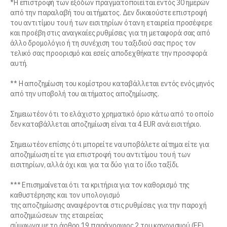
*Η επιστροφή των εξόδων πραγματοποιείται εντός 30 ημερών
από την παραλαβή του αιτήματος. Δεν δικαιούστε επιστροφή
του αντιτίμου του ή των εισιτηρίων όταν η εταιρεία προσέφερε
και προέβη στις αναγκαίες ρυθμίσεις για τη μεταφορά σας από
άλλο δρομολόγιο ή τη συνέχιση του ταξιδιού σας προς τον
τελικό σας προορισμό και εσείς αποδεχθήκατε την προσφορά
αυτή.
** Η αποζημίωση του κομίστρου καταβάλλεται εντός ενός μηνός
από την υποβολή του αιτήματος αποζημίωσης.
Σημειωτέον ότι το ελάχιστο χρηματικό όριο κάτω από το οποίο
δεν καταβάλλεται αποζημίωση είναι τα 4 EUR ανά εισιτήριο.
Σημειωτέον επίσης ότι μπορείτε να υποβάλετε αίτημα είτε για
αποζημίωση είτε για επιστροφή του αντιτίμου του ή των
εισιτηρίων, αλλά όχι και για τα δύο για το ίδιο ταξίδι.
*** Επισημαίνεται ότι τα κριτήρια για τον καθορισμό της
καθυστέρησης και τον υπολογισμό
της αποζημίωσης αναφέρονται στις ρυθμίσεις για την παροχή
αποζημιώσεων της εταιρείας
σύμφωνα με το άρθρο 19 παράγραφος 2 του κανονισμού (ΕΕ)