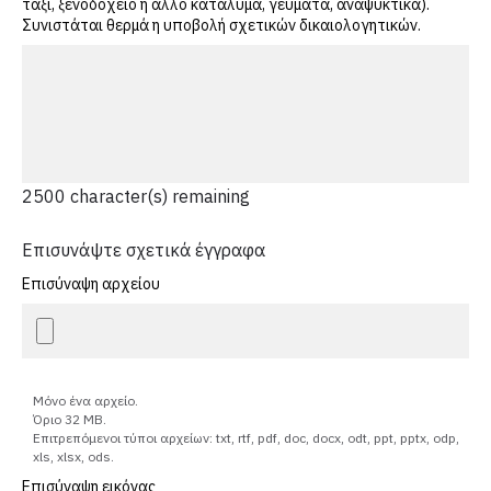
ταξί, ξενοδοχείο ή άλλο κατάλυμα, γεύματα, αναψυκτικά).
Συνιστάται θερμά η υποβολή σχετικών δικαιολογητικών.
2500
character(s) remaining
Επισυνάψτε σχετικά έγγραφα
Επισύναψη αρχείου
Μόνο ένα αρχείο.
Όριο 32 MB.
Επιτρεπόμενοι τύποι αρχείων: txt, rtf, pdf, doc, docx, odt, ppt, pptx, odp,
xls, xlsx, ods.
Επισύναψη εικόνας