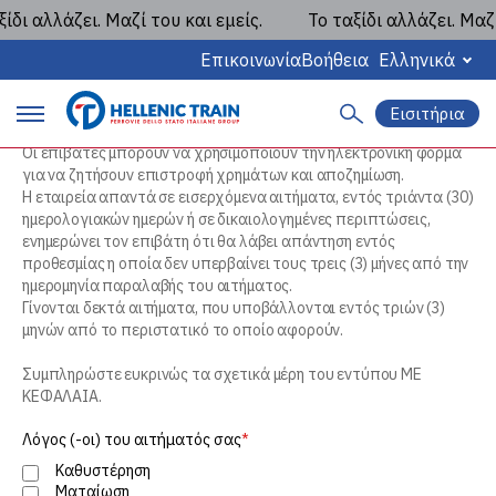
 αλλάζει. Μαζί του και εμείς.
Το ταξίδι αλλάζει. Μαζί του
Αίτημα Επιστροφής Χρημάτων και
Επικοινωνία
Βοήθεια
Ελληνικά
Αποζημίωσης
Δυνάμει του κανονισμού (ΕΕ) 2021/782 του Ευρωπαϊκού
Εισιτήρια
Κοινοβουλίου και του Συμβουλίου
Α
P
ν
Οι επιβάτες μπορούν να χρησιμοποιούν την ηλεκτρονική φόρμα
α
για να ζητήσουν επιστροφή χρημάτων και αποζημίωση.
r
ζ
Η εταιρεία απαντά σε εισερχόμενα αιτήματα, εντός τριάντα (30)
ή
ημερολογιακών ημερών ή σε δικαιολογημένες περιπτώσεις,
i
τ
ενημερώνει τον επιβάτη ότι θα λάβει απάντηση εντός
η
m
προθεσμίας η οποία δεν υπερβαίνει τους τρεις (3) μήνες από την
σ
ημερομηνία παραλαβής του αιτήματος.
η
a
Γίνονται δεκτά αιτήματα, που υποβάλλονται εντός τριών (3)
μηνών από το περιστατικό το οποίο αφορούν.
r
Συμπληρώστε ευκρινώς τα σχετικά μέρη του εντύπου ΜΕ
y
ΚΕΦΑΛΑΙΑ.
m
Λόγος (-οι) του αιτήματός σας
a
Καθυστέρηση
Ματαίωση