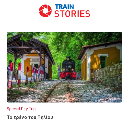
Front Blog Posts
Special Day Trip
Το τρένο του Πηλίου