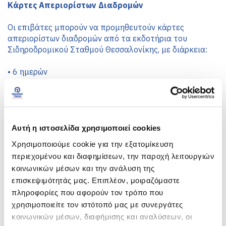
Κάρτες Απεριορίστων Διαδρομών
Οι επιβάτες μπορούν να προμηθευτούν κάρτες 
απεριορίστων διαδρομών από τα εκδοτήρια του 
Σιδηροδρομικού Σταθμού Θεσσαλονίκης, με διάρκεια:
•
6 ημερών
•
15 ημερών
•
1 μήνα
•
3 μηνών
Για όλες τις εκπτωτικές κατηγορίες επιβατών (νέοι 12–
Αυτή η ιστοσελίδα χρησιμοποιεί cookies
24 ετών, άνω των 65, φοιτητές, στρατιωτικό προσωπικό, 
Χρησιμοποιούμε cookie για την εξατομίκευση
παιδιά 4–12 ετών, μαθητές, πολύτεκνοι, ΑμεΑ), 
περιεχομένου και διαφημίσεων, την παροχή λειτουργιών
παρέχεται 
πρόσθετη έκπτωση 15%
 στην αγορά 
κοινωνικών μέσων και την ανάλυση της
καρτών απεριορίστων διαδρομών.
επισκεψιμότητάς μας. Επιπλέον, μοιραζόμαστε
πληροφορίες που αφορούν τον τρόπο που
Επιπλέον, οι κάρτες είναι διαθέσιμες και μέσω των 
ψηφιακών καναλιών πώλησης (webticketing & mobile 
χρησιμοποιείτε τον ιστότοπό μας με συνεργάτες
app), καθώς και μέσω τηλεφωνικών πωλήσεων (14511), 
κοινωνικών μέσων, διαφήμισης και αναλύσεων, οι