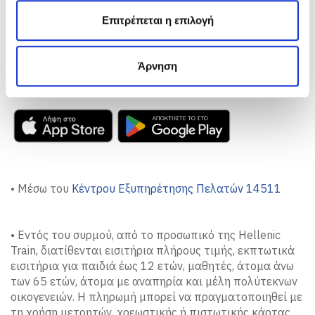
• Μέσω της ιστοσελίδας
www.hellenictrain.gr
η
Επιτρέπεται η επιλογή
ς
Κλείσε τώρα το εισιτήριό σου!
Άρνηση
• Μέσω της εφαρμογής της Hellenic Train
• Μέσω του
Κέντρου Εξυπηρέτησης Πελατών 14511
• Εντός του συρμού, από το προσωπικό της Hellenic
Train, διατίθενται εισιτήρια πλήρους τιμής, εκπτωτικά
εισιτήρια για παιδιά έως 12 ετών, μαθητές, άτομα άνω
των 65 ετών, άτομα με αναπηρία και μέλη πολύτεκνων
οικογενειών. Η πληρωμή μπορεί να πραγματοποιηθεί με
τη χρήση μετρητών, χρεωστικής ή πιστωτικής κάρτας.