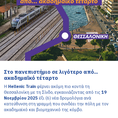
i
n
m
e
n
u
Στο πανεπιστήμιο σε λιγότερο από... 
ακαδημαϊκό τέταρτο
Η 
Hellenic Train
 φέρνει ακόμη πιο κοντά τη 
Θεσσαλονίκη με τη Σίνδο, εγκαινιάζοντας από τις 
19 
Νοεμβρίου 2025
 έξι (6) νέα δρομολόγια ανά 
κατεύθυνση στη γραμμή που συνδέει την πόλη με τον 
ακαδημαϊκό και βιομηχανικό της κόμβο.