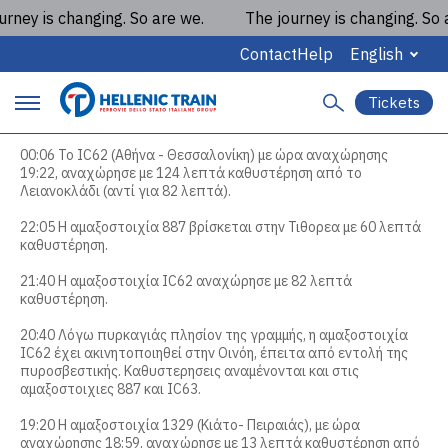
ey is changing. So are we.
The journey is changing. So ar
Κατάσταση Κυκλοφορίας
23/2/2023 - ΚΑΘΥΣΤΕΡΗΣΕΙΣ /
Contact
Help
English
ΤΡΟΠΟΠΟΙΗΣΕΙΣ ΔΡΟΜΟΛΟΓΙΩΝ -
Tickets
ΣΥΝΕΧΗΣ ΕΝΗΜΕΡΩΣΗ
S
P
e
a
00:06 Το IC62 (Αθήνα - Θεσσαλονίκη) με ώρα αναχώρησης
r
r
19:22, αναχώρησε με 124 λεπτά καθυστέρηση από το
c
Λειανοκλάδι (αντί για 82 λεπτά).
i
h
22:05 Η αμαξοστοιχία 887 βρίσκεται στην Τιθορεα με 60 λεπτά
m
καθυστέρηση.
a
21:40 Η αμαξοστοιχία IC62 αναχώρησε με 82 λεπτά
καθυστέρηση.
r
20:40 Λόγω πυρκαγιάς πλησίον της γραμμής, η αμαξοστοιχία
y
IC62 έχει ακινητοποιηθεί στην Οινόη, έπειτα από εντολή της
πυροσβεστικής. Καθυστερησεις αναμένονται και στις
m
αμαξοστοιχιες 887 και IC63.
a
19:20 Η αμαξοστοιχία 1329 (Κιάτο- Πειραιάς), με ώρα
αναχώρησης 18:59, αναχώρησε με 13 λεπτά καθυστέρηση από