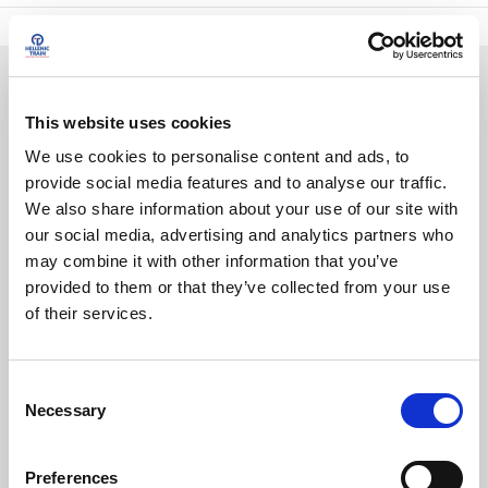
Useful links
This website uses cookies
Cards
We use cookies to personalise content and ads, to
Luggage transportation
provide social media features and to analyse our traffic.
We also share information about your use of our site with
FAQ
our social media, advertising and analytics partners who
may combine it with other information that you’ve
Ticket Change & Cancellation
provided to them or that they’ve collected from your use
of their services.
Service for persons with
Disabilities
Refunds
C
Necessary
o
Pet Transportation
n
s
Preferences
Basic Terms of Transportation