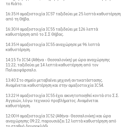
i
το Κιάτο.
n
16:35 Η αμαξοστοιχία IC57 ταξιδεύει με 25 λεπτά καθυστέρηση
από τη Θήβα.
m
16:30 Η αμαξοστοιχία IC55 ταξιδεύει με 126 λεπτά
καθυστέρηση από το Σ.Σ Θήβας.
e
14:35 Η αμαξοστοιχία IC55 αναχώρησε με 96 λεπτά
n
καθυστέρηση.
u
14:15 Το IC54 (Αθήνα - Θεσσαλονίκη) με ώρα αναχώρησης
11:22, ταξιδεύει με 14 λεπτά καθυστέρηση από τον
Παλαιοφάρσαλο.
13:40 Στο σημείο μεταβαίνει μηχανή αντικατάστασης.
Αναμένεται καθυστέρηση και στην αμαξοστοιχία IC54.
13:22 Η αμαξοστοιχία IC55 έχει ακινητοποιηθεί κοντά στο Σ.Σ.
Αγγειών, λόγω τεχνικού προβλήματος. Αναμένεται
καθυστέρηση.
12:00 Η αμαξοστοιχία IC52 (Αθήνα- Θεσσαλονίκη) και ώρα
αναχώρησης 09:22, παρουσιάζει 12 λεπτά καθυστέρηση από
το σταθμό Λειναοκλάδι.