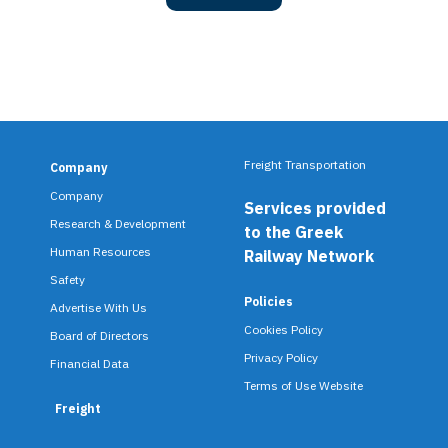
Freight Transportation
Company
F
Company
Services provided
o
Research & Development
to the Greek
o
Human Resources
Railway Network
Safety
t
Policies
Advertise With Us
e
Cookies Policy
Board of Directors
Privacy Policy
r
Financial Data
Terms of Use Website
m
Freight
e