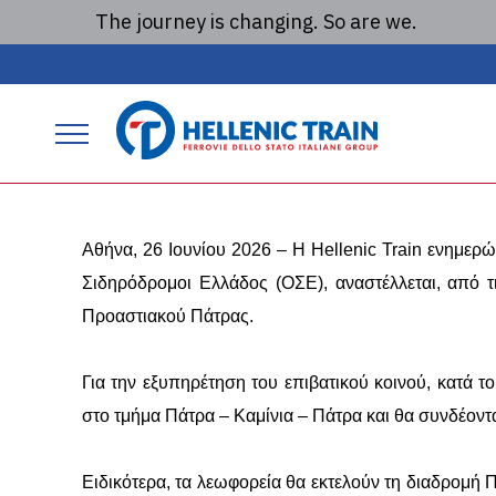
The journey is changing. So are we.
ΑΝΑΚΟΙΝΩΣΗ 2
δρομολογίων στον 
P
r
i
Αθήνα, 26 Ιουνίου 2026 – Η Hellenic Train ενημερώ
m
Σιδηρόδρομοι Ελλάδος (ΟΣΕ), αναστέλλεται, από τ
a
Προαστιακού Πάτρας.
r
Για την εξυπηρέτηση του επιβατικού κοινού, κατά
y
στο τμήμα Πάτρα – Καμίνια – Πάτρα και θα συνδέοντ
m
a
Ειδικότερα, τα λεωφορεία θα εκτελούν τη διαδρομή 