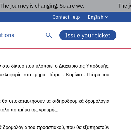
 journey is changing. So are we.
The journ
Contact
Help
English
τροποποιήσεις
tions
Issue your ticket
 εργασιών υποδομής
S
e
a
r
ν στο δίκτυο που υλοποιεί ο Διαχειριστής Υποδομής,
c
h
κυκλοφορία στο τμήμα Πάτρα - Καμίνια - Πάτρα του
ία θα υποκαταστήσουν τα σιδηροδρομικά δρομολόγια
υπόλοιπο τμήμα της γραμμής.
ικά δρομολόγια του προαστιακού, που θα εξυπηρετούν