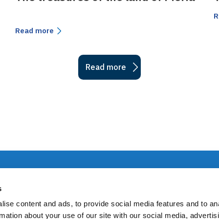
R
Read more
Read more
Services provided to the 
s
Railway Network
ansportation
ise content and ads, to provide social media features and to an
rmation about your use of our site with our social media, advertis