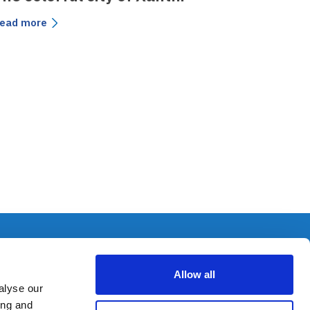
ead more
Greek
Policies
Allow all
Cookies Policy
alyse our
Privacy Policy
ing and