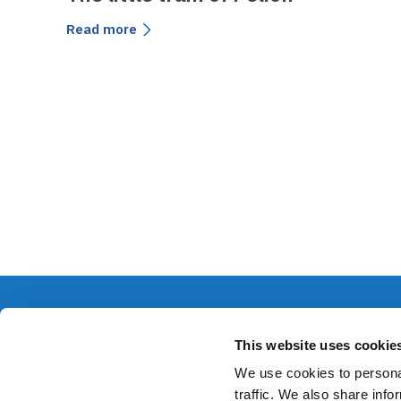
Read more
Company
Freight
F
This website uses cookie
Company
Freight Tr
o
We use cookies to personal
Research & Development
traffic. We also share info