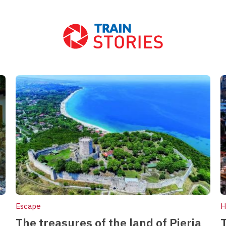
Front Blog Posts
Escape
H
The treasures of the land of Pieria
T