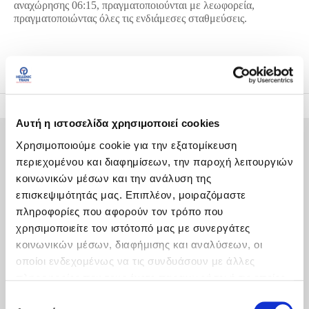
αναχώρησης 06:15, πραγματοποιούνται με λεωφορεία,
πραγματοποιώντας όλες τις ενδιάμεσες σταθμεύσεις.
Αυτή η ιστοσελίδα χρησιμοποιεί cookies
Χρήσιμα links
Χρησιμοποιούμε cookie για την εξατομίκευση
περιεχομένου και διαφημίσεων, την παροχή λειτουργιών
Κάρτες
κοινωνικών μέσων και την ανάλυση της
επισκεψιμότητάς μας. Επιπλέον, μοιραζόμαστε
Μεταφορά Αποσκευών
πληροφορίες που αφορούν τον τρόπο που
χρησιμοποιείτε τον ιστότοπό μας με συνεργάτες
Συχνές Ερωτήσεις
κοινωνικών μέσων, διαφήμισης και αναλύσεων, οι
οποίοι ενδεχομένως να τις συνδυάσουν με άλλες
Ακύρωση & Αλλαγή Εισιτηρίου
πληροφορίες που τους έχετε παραχωρήσει ή τις οποίες
Εξυπηρέτηση AMEA
έχουν συλλέξει σε σχέση με την από μέρους σας χρήση
Ε