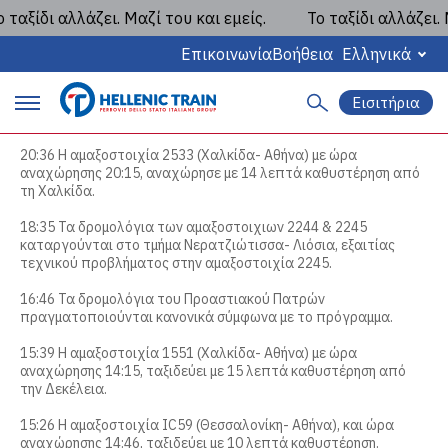
αξίδι αλλάζει. Μαζί του και εμείς.
Το ταξίδι αλλάζει. Μα
Κατάσταση Κυκλοφορίας
22/2/2023 - ΚΑΘΥΣΤΕΡΗΣΕΙΣ /
Επικοινωνία
Βοήθεια
Ελληνικά
ΤΡΟΠΟΠΟΙΗΣΕΙΣ ΔΡΟΜΟΛΟΓΙΩΝ -
Εισιτήρια
ΣΥΝΕΧΗΣ ΕΝΗΜΕΡΩΣΗ
Α
P
ν
α
20:36 Η αμαξοστοιχία 2533 (Χαλκίδα- Αθήνα) με ώρα
r
ζ
αναχώρησης 20:15, αναχώρησε με 14 λεπτά καθυστέρηση από
ή
τη Χαλκίδα.
i
τ
η
18:35 Τα δρομολόγια των αμαξοστοιχιων 2244 & 2245
m
σ
καταργούνται στο τμήμα Νερατζιώτισσα- Λιόσια, εξαιτίας
η
τεχνικού προβλήματος στην αμαξοστοιχία 2245.
a
16:46 Τα δρομολόγια του Προαστιακού Πατρών
r
πραγματοποιούνται κανονικά σύμφωνα με το πρόγραμμα.
y
15:39 Η αμαξοστοιχία 1551 (Χαλκίδα- Αθήνα) με ώρα
αναχώρησης 14:15, ταξιδεύει με 15 λεπτά καθυστέρηση από
m
την Δεκέλεια.
a
15:26 Η αμαξοστοιχία IC59 (Θεσσαλονίκη- Αθήνα), και ώρα
αναχώρησης 14:46, ταξιδεύει με 10 λεπτά καθυστέρηση.