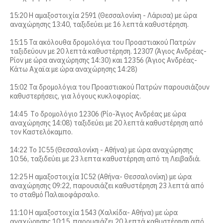
i
15:20 Η αμαξοστοιχία 2591 (Θεσσαλονίκη - Λάρισα) με ώρα
n
αναχώρησης 13:40, ταξιδεύει με 16 λεπτά καθυστέρηση.
15:15 Τα ακόλουθα δρομολόγια του Προαστιακού Πατρών
m
ταξιδεύουν με 20 λεπτά καθυστέρηση. 12307 (Άγιος Ανδρέας-
Ρίον με ώρα αναχώρησης 14:30) και 12356 (Άγιος Ανδρέας-
e
Κάτω Αχαϊα με ώρα αναχώρησης 14:28)
n
15:02 Τα δρομολόγια του Προαστιακού Πατρών παρουσιάζουν
καθυστερήσεις, για λόγους κυκλοφορίας.
u
14:45 Τo δρομολόγιo 12306 (Ρίο-Άγιος Ανδρέας με ώρα
αναχώρησης 14:08) ταξιδεύει με 20 λεπτά καθυστέρηση από
τον Καστελόκαμπο.
14:22 To IC55 (Θεσσαλονίκη - Αθήνα) με ώρα αναχώρησης
10:56, ταξιδεύει με 23 λεπτα καθυστέρηση από τη Λειβαδιά.
12:25 Η αμαξοστοιχία IC52 (Αθήνα- Θεσσαλονίκη) με ώρα
αναχώρησης 09:22, παρουσιάζει καθυστέρηση 23 λεπτά από
το σταθμό Παλαιοφάρσαλο.
11:10 Η αμαξοστοιχία 1543 (Χαλκίδα- Αθήνα) με ώρα
αναχώρησης 10:15, παρουσιάζει 20 λεπτά καθυστέρηση από