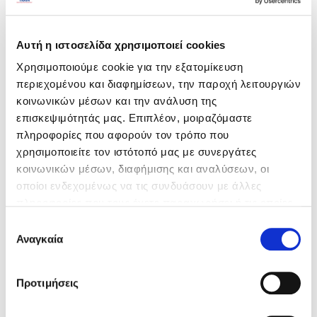
Front Blog Posts
Αυτή η ιστοσελίδα χρησιμοποιεί cookies
Χρησιμοποιούμε cookie για την εξατομίκευση
περιεχομένου και διαφημίσεων, την παροχή λειτουργιών
κοινωνικών μέσων και την ανάλυση της
επισκεψιμότητάς μας. Επιπλέον, μοιραζόμαστε
πληροφορίες που αφορούν τον τρόπο που
χρησιμοποιείτε τον ιστότοπό μας με συνεργάτες
κοινωνικών μέσων, διαφήμισης και αναλύσεων, οι
οποίοι ενδεχομένως να τις συνδυάσουν με άλλες
πληροφορίες που τους έχετε παραχωρήσει ή τις οποίες
έχουν συλλέξει σε σχέση με την από μέρους σας χρήση
Ε
των υπηρεσιών τους.
Αναγκαία
π
ι
Special Day Trip
λ
Προτιμήσεις
Το τρένο του Πηλίου
ο
γ