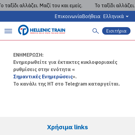
 ταξίδι αλλάζει. Μαζί του και εμείς.
Το ταξίδι αλλάζει. 
Hellenic Train στο Telegram
Επικοινωνία
Βοήθεια
Ελληνικά
Εισιτήρια
Α
P
ν
α
r
ζ
ΕΝΗΜΕΡΩΣΗ:
ή
i
Ενημερωθείτε για έκτακτες κυκλοφοριακές
τ
η
ρυθμίσεις στην ενότητα «
m
σ
Σημαντικές Ενημερώσεις
».
η
a
Το κανάλι της HT στο Telegram καταργείται.
r
y
m
Χρήσιμα links
a