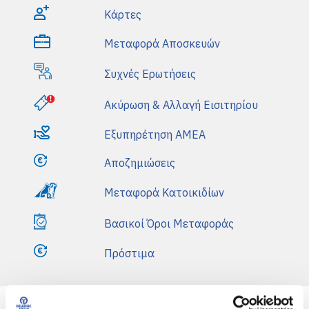
i
Κάρτες
n
Μεταφορά Αποσκευών
m
Συχνές Ερωτήσεις
e
Ακύρωση & Αλλαγή Εισιτηρίου
n
Εξυπηρέτηση AMEA
u
Αποζημιώσεις
Μεταφορά Κατοικιδίων
Βασικοί Όροι Μεταφοράς
Πρόστιμα